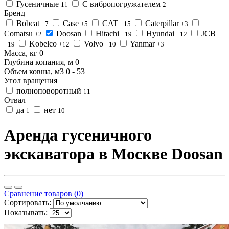
Гусеничные
С вибропогружателем
11
2
Бренд
Bobcat
Case
CAT
Caterpillar
+7
+5
+15
+3
Comatsu
Doosan
Hitachi
Hyundai
JCB
+2
+19
+12
Kobelco
Volvo
Yanmar
+19
+12
+10
+3
Масса, кг
0
Глубина копания, м
0
Объем ковша, м3
0
-
53
Угол вращения
полноповоротный
11
Отвал
да
нет
1
10
Аренда гусеничного
экскаватора в Москве Doosan
Сравнение товаров (0)
Сортировать:
Показывать: