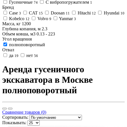
Гусеничные
С вибропогружателем
74
1
Бренд
Case
CAT
Doosan
Hitachi
Hyundai
3
15
11
12
10
Kobelco
Volvo
Yanmar
12
9
3
Масса, кг
1200
Глубина копания, м
2.3
Объем ковша, м3
0.13
-
223
Угол вращения
полноповоротный
Отвал
да
нет
19
56
Аренда гусеничного
экскаватора в Москве
полноповоротный
Сравнение товаров (0)
Сортировать:
Показывать: