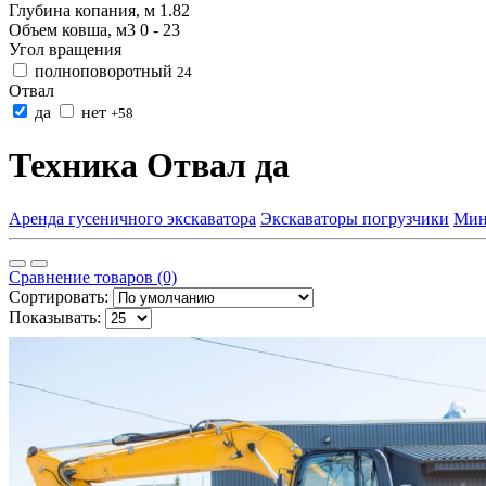
Глубина копания, м
1.82
Объем ковша, м3
0
-
23
Угол вращения
полноповоротный
24
Отвал
да
нет
+58
Техника Отвал да
Аренда гусеничного экскаватора
Экскаваторы погрузчики
Мин
Сравнение товаров (0)
Сортировать:
Показывать: