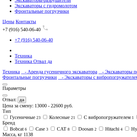
Экскаваторы-разрушители
Экскаваторы с гидромолотом
Фронтальные погрузчики
Цены
Контакты
+7 (916) 540-06-40
+7 (916) 540-06-40
Техника
Техника Отвал да
Техника
- Аренда гусеничного экскаватора
- Экскаваторы п
Фронтальные погрузчики
- Экскаваторы с вибропогружателе
Параметры
Отвал:
да
Цена за смену:
13000
-
22600
руб.
Тип
Гусеничные
Колесные
С вибропогружателем
23
21
1
Бренд
Bobcat
Case
CAT
Doosan
Hitachi
Hy
6
3
8
2
4
Масса, кг
1138