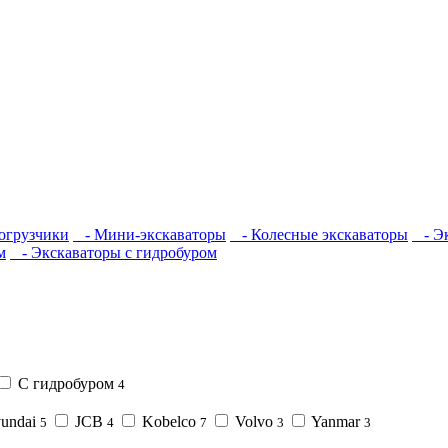
огрузчики
- Мини-экскаваторы
- Колесные экскаваторы
- Эк
м
- Экскаваторы с гидробуром
С гидробуром
4
undai
JCB
Kobelco
Volvo
Yanmar
5
4
7
3
3