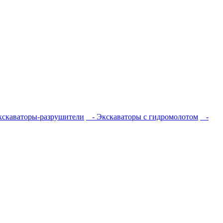
скаваторы-разрушители
- Экскаваторы с гидромолотом
-